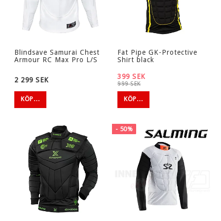
Telefon: 040-261899
Blindsave Samurai Chest
Fat Pipe GK-Protective
Armour RC Max Pro L/S
Shirt black
399 SEK
2 299 SEK
999 SEK
KÖP…
KÖP…
- 50%