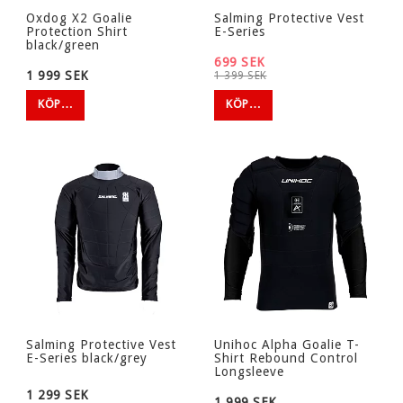
Oxdog X2 Goalie
Salming Protective Vest
Protection Shirt
E-Series
black/green
699 SEK
1 999 SEK
1 399 SEK
KÖP…
KÖP…
Salming Protective Vest
Unihoc Alpha Goalie T-
E-Series black/grey
Shirt Rebound Control
Longsleeve
1 299 SEK
1 999 SEK