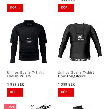
KÖP…
KÖP…
Unihoc Goalie T-Shirt
Unihoc Goalie T-shirt
Evolab RC L/S
Flow Longsleeve
1 999 SEK
1 399 SEK
KÖP…
KÖP…
- 25%