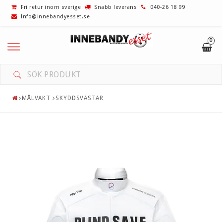
Fri retur inom sverige
Snabb leverans
040-26 18 99
Info@innebandyesset.se
0
UTFÖRSÄLJNING! REA!
INNEBANDYKLUBBOR
MÅLVAKT
SKYDDSVÄSTAR
BLAD
GREPP/LINDOR
VÄSKOR
MÅLVAKT
SKOR