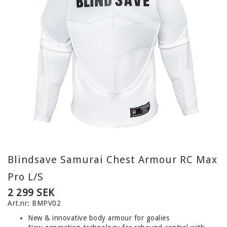
KLÄDER
GLASÖGON
TILLBEHÖR
INNEBANDYCOACH
HEMMATRÄNING
BOLLAR
PADEL
TRÄNINGSREDSKAP OCH REHAB
Blindsave Samurai Chest Armour RC Max
SJUKVÅRDSPRODUKTER
Pro L/S
2 299 SEK
SKOLA/NYBÖRJARE
Art.nr: BMPV02
PRESENTKORT
New & innovative body armour for goalies