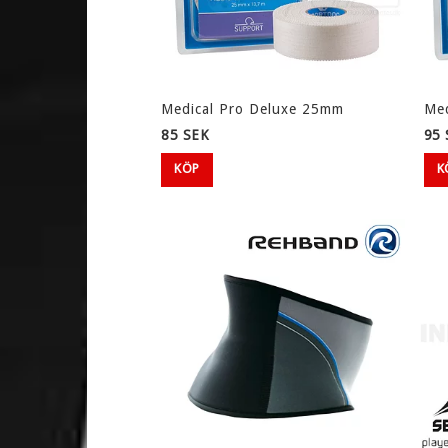
Medical Pro Deluxe 25mm
Med
85 SEK
95 
KÖP
K