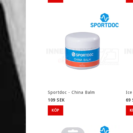
Sportdoc - China Balm
Ice
109 SEK
69 
KÖP
K