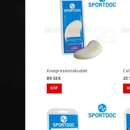
Kompressionskudde
Col
89 SEK
25 
KÖP
K