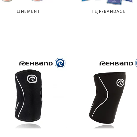
LINEMENT
TEJP/BANDAGE
SKOR
KLÄDER
ADIDAS
T-SHIRTS
ASICS
SHORTS
HUMMEL
STRUMPOR
KANSO
OVERALLER
YDD
KEMPA
HOODAR / TRÖJOR
MIZUNO
MÖSSOR
AR
PUMA
KEPSAR
SALMING
ER
MÅLVAKTSSKOR
BARNSKOR
HÄLSKYDD
KET