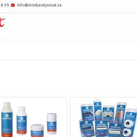
18 99
Info@innebandyesset.se
YKLUBBOR
BLAD
GREPP/LINDOR
EXEL
EXEL
FAT PIPE
FAT PIPE
OXDOG
OXDOG
SALMING
SALMING
UNIHOC
UNIHOC
X3M
VITEK
R
ZONE
ZONE
OR
ZORRO