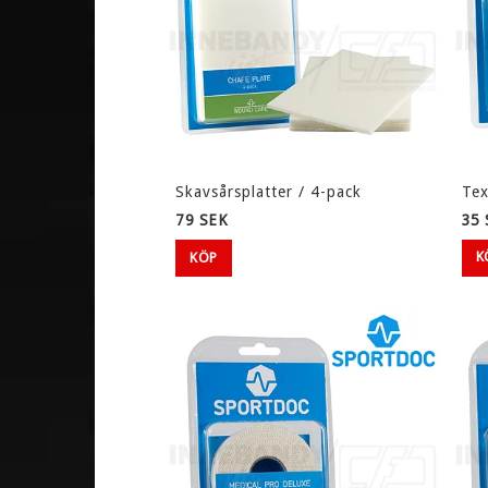
Skavsårsplatter / 4-pack
Tex
79 SEK
35 
K
KÖP