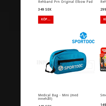
Rehband Prn Original Elbow Pad
Re
349 SEK
299
GLASÖGON
TILLBEHÖ
KÖP…
K
SENIOR
KAPTENSBIN
JUNIOR
PANNBAND
KIDS
SVETTBAND
VATTENFLAS
COBBIS
VÄSTAR
ÖVRIGT
BOLLAR
PADEL
1-PACK
PADELRACKET
Medical Bag - Mini (med
Sme
innehåll)
10-PACK
PADELGREPP/
149