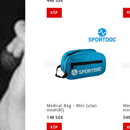
449 SEK
25-PACK
PADELVÄSKOR
50-PACK
PADELBOLLAR
K
KÖP
100-PACK
200-PACK
SKOLA/NYBÖRJARE
PRESENTK
Medical Bag - Mini (utan
Med
innehåll)
inn
149 SEK
549
KÖP
K