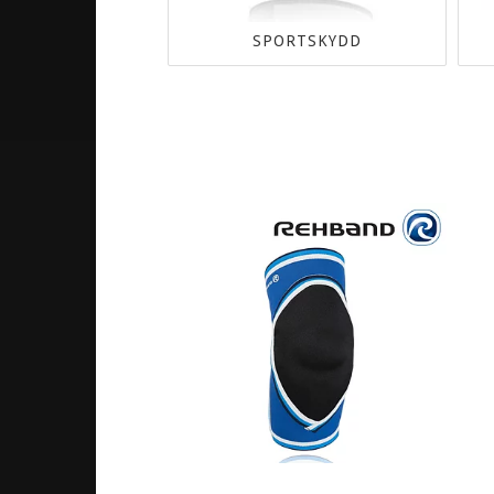
SPORTSKYDD
VÄSKOR
MÅLVAKT
STICKBAGS
HJÄLMAR
STICK BACKPACKS
TRÖJOR
BACKPACKS
BYXOR
TEAMBAGS
HANDSKAR
TOOLBAGS
ARMBÅGSSK
BALLBAGS
KNÄSKYDD
BAGS DIVERSE
SKYDDSVÄST
MÅLVAKTSVÄSKOR
SKYDDSBYXA
SUSPENSOAR
PADDING
DIVERSE
MÅLVAKTS PA