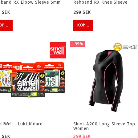
hband RX Elbow Sleeve 5mm
Rehband RX Knee Sleeve
 SEK
299 SEK
R
INNEBANDYCOACH
HEMMATRÄNING
ÖP…
KÖP…
DLAR
TAKTIKTAVLOR
INNEBANDYMÅL
KONER
MY FLOORBALL
- 39%
VISSELPIPA/TIDTAGARUR
BALLBUSTER
KOR
TRÄNAR BLOCK
HEMMATRÄNINGS PA
TRÄNINGSREDSKAP
SJUKVÅRDSPROD
OCH REHAB
SPORTSKYDD
llWell - Luktdödare
Skins A200 Long Sleeve Top
MOTIONS CYKLAR OCH
Women
LINDOR
LINEMENT
SPINNING CYKLAR
 SEK
399 SEK