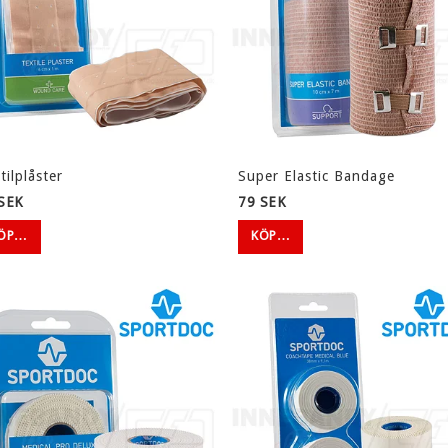
tilplåster
Super Elastic Bandage
SEK
79 SEK
ÖP…
KÖP…