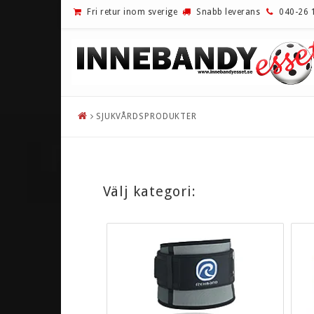
Fri retur inom sverige
Snabb leverans
040-26 
SJUKVÅRDSPRODUKTER
UTFÖRSÄLJNING!
INNEBAND
REA!
EXEL
INNEBANDYKLUBBOR
FAT PIPE
Välj kategori:
BLAD
OXDOG
MÅLVAKT
SALMING
SKOR
UNIHOC
PAKETERBJUDANDE
ZONE
KLÄDER
BARNKLUBBO
ZORROKLUBB