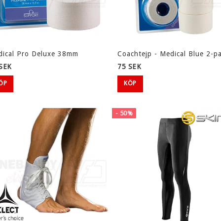
ical Pro Deluxe 38mm
Coachtejp - Medical Blue 2-p
SEK
75 SEK
ÖP
KÖP
- 50%