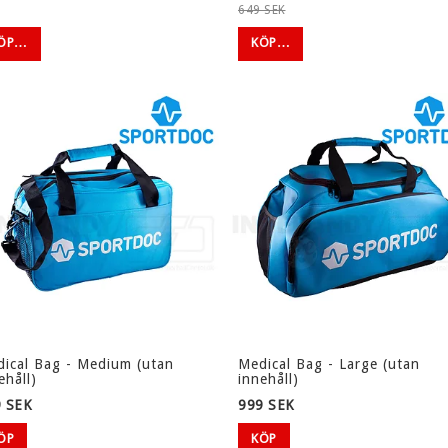
TEJP/BANDAGE
649 SEK
RODDMASKINER
DIVERSE
ÖP…
KÖP…
LÖPBAND
STAKMASKIN OCH
CROSSTRAINERS
SKIVSTÄNGER OCH
HANTLAR
HEMMAGYM
ÖVRIGT
ORT
KLUBBSHOP
Bjärred IBK
Frosta IBF
ical Bag - Medium (utan
Medical Bag - Large (utan
Gårdarike IBK
ehåll)
innehåll)
 SEK
999 SEK
Häljarps SK
IBF Veberöd/Blentarp
ÖP
KÖP