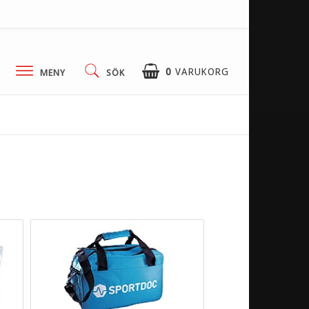
0
VARUKORG
MENY
SÖK
Kontaktformulär
Services
Klubbavtal
Villkor & info