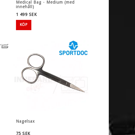
Medical Bag - Medium (med
innehåll)
1 499 SEK
KÖP
KET
UKTER
Nagelsax
75 SEK