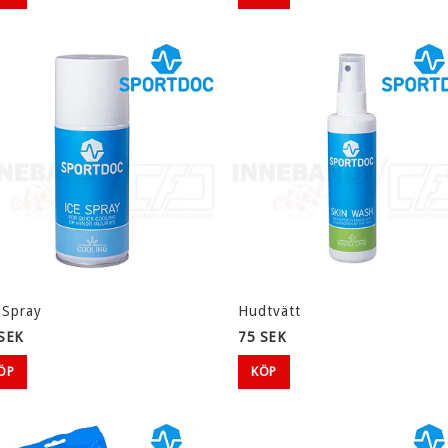
IBK Landskrona
IBS Svedala
Kirseberg IF
Kävlinge IBK
Lomma FBC
Malmhaug IBF
Svalövs GF
VV 84
Åkarps IBK
 Spray
Hudtvätt
SEK
75 SEK
ÖP
KÖP