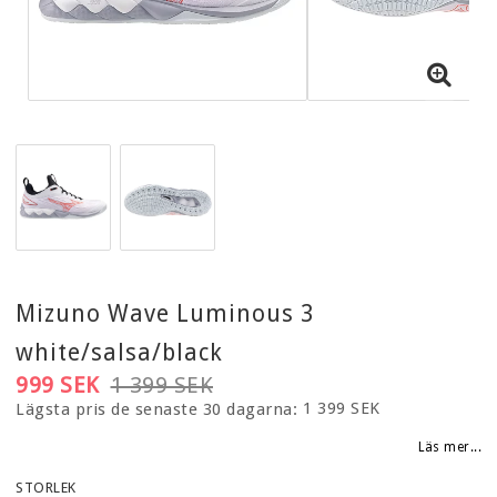
KLÄDER
GLASÖGON
TILLBEHÖR
INNEBANDYCOACH
HEMMATRÄNING
BOLLAR
PADEL
Mizuno Wave Luminous 3
TRÄNINGSREDSKAP OCH REHAB
white/salsa/black
SJUKVÅRDSPRODUKTER
999 SEK
1 399 SEK
1 399 SEK
Lägsta pris de senaste 30 dagarna
SKOLA/NYBÖRJARE
Läs mer...
PRESENTKORT
STORLEK