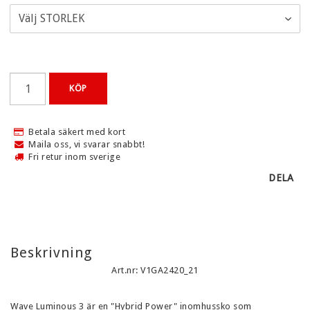
KLUBBSHOP
Kontaktformulär
Services
KÖP
Klubbavtal
Villkor & info
Betala säkert med kort
Maila oss, vi svarar snabbt!
Fri retur inom sverige
DELA
Beskrivning
Art.nr: V1GA2420_21
Wave Luminous 3 är en "Hybrid Power" inomhussko som 