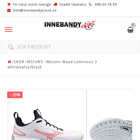
Fri retur inom sverige
Snabb leverans
040-26 18 99
Info@innebandyesset.se
0
UTFÖRSÄLJNING! REA!
INNEBANDYKLUBBOR
SKOR
MIZUNO
Mizuno Wave Luminous 3
white/salsa/black
BLAD
GREPP/LINDOR
- 29%
VÄSKOR
MÅLVAKT
SKOR