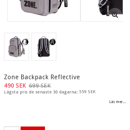
KLÄDER
GLASÖGON
TILLBEHÖR
INNEBANDYCOACH
HEMMATRÄNING
BOLLAR
PADEL
Zone Backpack Reflective
490 SEK
699 SEK
TRÄNINGSREDSKAP OCH REHAB
559 SEK
Lägsta pris de senaste 30 dagarna
SJUKVÅRDSPRODUKTER
Läs mer...
SKOLA/NYBÖRJARE
PRESENTKORT