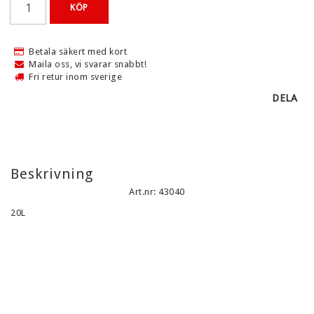
KLUBBSHOP
KÖP
Kontaktformulär
Betala säkert med kort
Maila oss, vi svarar snabbt!
Services
Fri retur inom sverige
Klubbavtal
DELA
Villkor & info
Beskrivning
Art.nr: 43040
20L