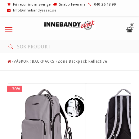
Fri retur inom sverige
Snabb leverans
040-26 18 99
Info@innebandyesset.se
0
UTFÖRSÄLJNING! REA!
INNEBANDYKLUBBOR
VÄSKOR
BACKPACKS
Zone Backpack Reflective
BLAD
GREPP/LINDOR
- 30%
VÄSKOR
MÅLVAKT
SKOR