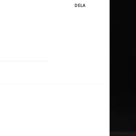
DELA
KET
UKTER