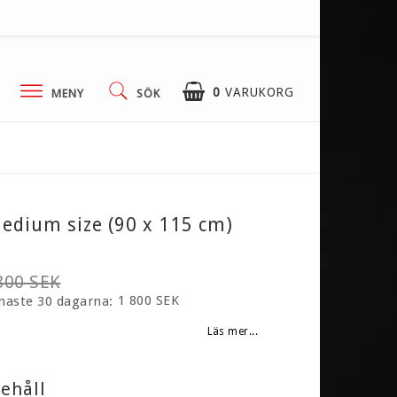
0
VARUKORG
MENY
SÖK
Kontaktformulär
Services
edium size (90 x 115 cm)
Klubbavtal
Villkor & info
800 SEK
1 800 SEK
enaste 30 dagarna
Läs mer...
ehåll