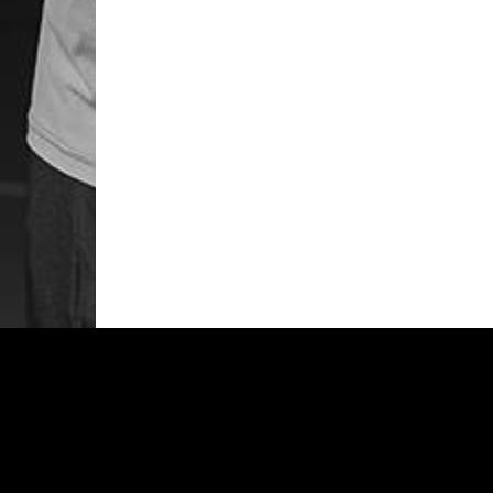
25-PACK
PADELVÄSKOR
50-PACK
PADELBOLLAR
100-PACK
200-PACK
SKOLA/NYBÖRJARE
PRESENTK