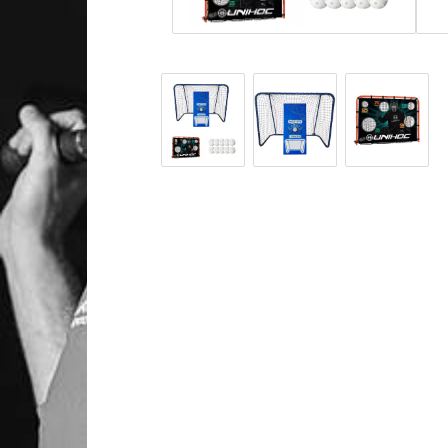
VÄSKOR
MÅLVAKT
STICKBAGS
HJÄLMAR
STICK BACKPACKS
TRÖJOR
BACKPACKS
BYXOR
TEAMBAGS
HANDSKAR
TOOLBAGS
ARMBÅGSSK
BALLBAGS
KNÄSKYDD
BAGS DIVERSE
SKYDDSVÄST
MÅLVAKTSVÄSKOR
SKYDDSBYXA
SUSPENSOAR
PADDING
DIVERSE
MÅLVAKTS PA