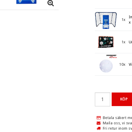
I
SKOR
KLÄDER
1x
x
ADIDAS
T-SHIRTS
ASICS
SHORTS
1x
U
HUMMEL
STRUMPOR
KANSO
OVERALLER
10x
V
YDD
KEMPA
HOODAR / TRÖJOR
MIZUNO
MÖSSOR
AR
PUMA
KEPSAR
SALMING
KÖP
ER
MÅLVAKTSSKOR
BARNSKOR
Betala säkert m
HÄLSKYDD
Maila oss, vi sv
KET
Fri retur inom s