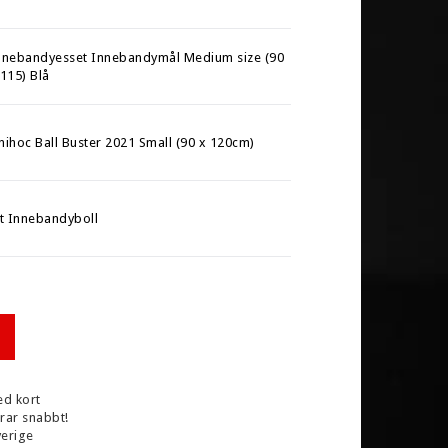
nnebandyesset Innebandymål Medium size (90
 115) Blå
nihoc Ball Buster 2021 Small (90 x 120cm)
it Innebandyboll
ed kort
arar snabbt!
verige