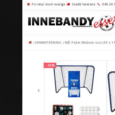
Fri retur inom sverige
Snabb leverans
040-26 
HEMMATRÄNING
Mål Paket Medium size (90 x 1
UTFÖRSÄLJNING!
INNEBAND
REA!
EXEL
- 33%
INNEBANDYKLUBBOR
FAT PIPE
BLAD
OXDOG
MÅLVAKT
SALMING
SKOR
UNIHOC
PAKETERBJUDANDE
ZONE
KLÄDER
BARNKLUBBO
ZORROKLUBB