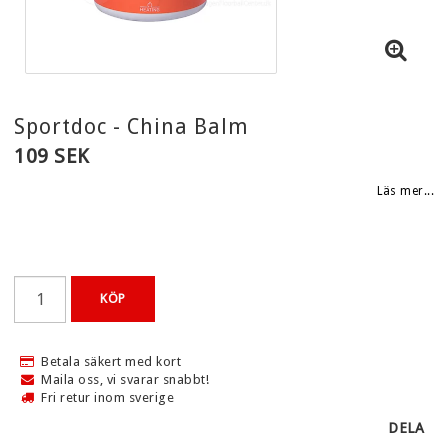
KLÄDER
GLASÖGON
TILLBEHÖR
Sportdoc - China Balm
INNEBANDYCOACH
109 SEK
HEMMATRÄNING
Läs mer...
BOLLAR
PADEL
TRÄNINGSREDSKAP OCH REHAB
KÖP
SJUKVÅRDSPRODUKTER
Betala säkert med kort
SKOLA/NYBÖRJARE
Maila oss, vi svarar snabbt!
Fri retur inom sverige
PRESENTKORT
DELA