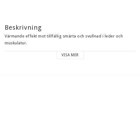
KLUBBSHOP
Kontaktformulär
Beskrivning
Services
Värmande effekt mot tillfällig smärta och svullnad i leder och 
Klubbavtal
muskulatur.
Villkor & info
VISA MER
Innehåll:
Petrolatum, Paraffin, Camphor, Methyl salicylate, Eucalyptus 
globulus, Capsicum, Litsea cubeda
För utvärtes bruk, förvaras oåtkomligt för barn.
Sportdoc China Balm