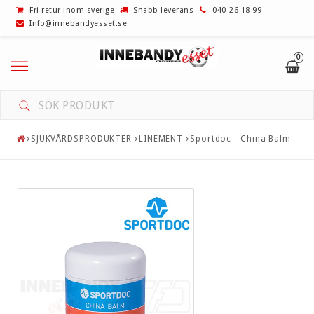
Fri retur inom sverige
Snabb leverans
040-26 18 99
Info@innebandyesset.se
0
UTFÖRSÄLJNING! REA!
INNEBANDYKLUBBOR
SJUKVÅRDSPRODUKTER
LINEMENT
Sportdoc - China Balm
BLAD
GREPP/LINDOR
VÄSKOR
MÅLVAKT
SKOR